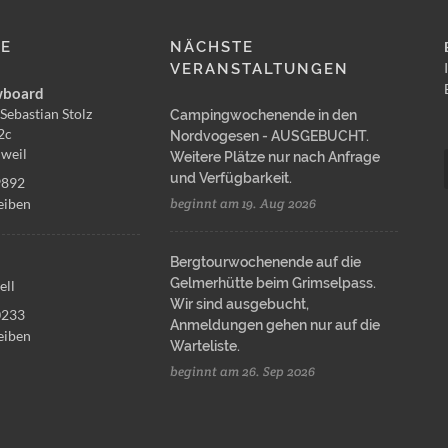
LE
NÄCHSTE
VERANSTALTUNGEN
wboard
Sebastian Stolz
Campingwochenende in den
2c
Nordvogesen - AUSGEBUCHT.
weil
Weitere Plätze nur nach Anfrage
und Verfügbarkeit.
9892
eiben
beginnt am 19. Aug 2026
Bergtourwochenende auf die
Gelmerhütte beim Grimselpass.
ell
Wir sind ausgebucht,
0233
Anmeldungen gehen nur auf die
eiben
Warteliste.
beginnt am 26. Sep 2026