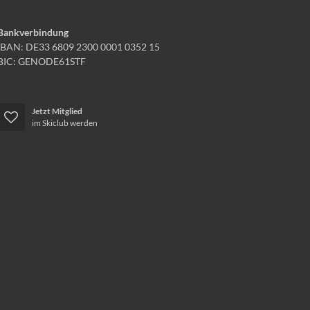
Bankverbindung
IBAN: DE33 6809 2300 0001 0352 15
BIC: GENODE61STF
Jetzt Mitglied
im Skiclub werden