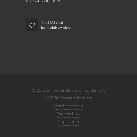
BIC: GENODE61STF
Jetzt Mitglied
im Skiclub werden
© 2026 Skiclub Bollschweil Sölden e.V.
AGB für Veranstaltungen
Vereinssatzung
Datenschutz
Impressum