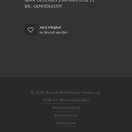
BIC: GENODE61STF
Jetzt Mitglied
im Skiclub werden
© 2026 Skiclub Bollschweil Sölden e.V.
AGB für Veranstaltungen
Vereinssatzung
Datenschutz
Impressum