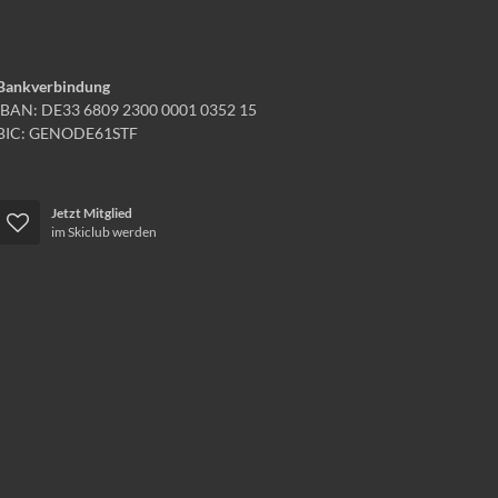
Bankverbindung
IBAN: DE33 6809 2300 0001 0352 15
BIC: GENODE61STF
Jetzt Mitglied
im Skiclub werden