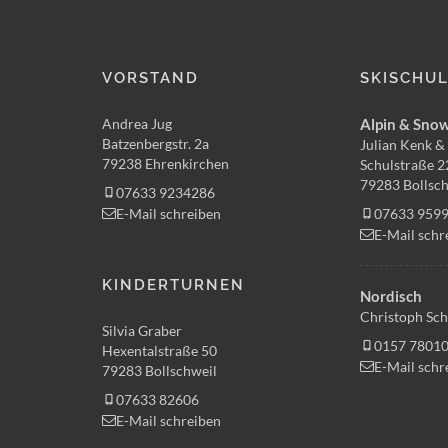
VORSTAND
SKISCHU
Andrea Jug
Alpin & Sno
Batzenbergstr. 2a
Julian Kenk & 
79238 Ehrenkirchen
Schulstraße 2
79283 Bollsch
07633 9234286
E-Mail schreiben
07633 959
E-Mail schr
KINDERTURNEN
Nordisch
Christoph Sch
Silvia Graber
0157 7801
Hexentalstraße 50
E-Mail schr
79283 Bollschweil
07633 82606
E-Mail schreiben