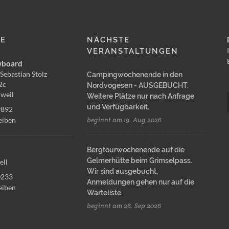
LE
NÄCHSTE
VERANSTALTUNGEN
wboard
Sebastian Stolz
Campingwochenende in den
2c
Nordvogesen - AUSGEBUCHT.
weil
Weitere Plätze nur nach Anfrage
und Verfügbarkeit.
9892
eiben
beginnt am 19. Aug 2026
Bergtourwochenende auf die
Gelmerhütte beim Grimselpass.
ell
Wir sind ausgebucht,
0233
Anmeldungen gehen nur auf die
eiben
Warteliste.
beginnt am 26. Sep 2026